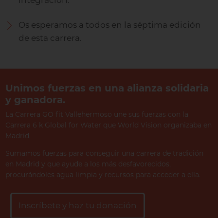
integración.
Os esperamos a todos en la séptima edición
de esta carrera.
Unimos fuerzas en una alianza solidaria
y ganadora.
La Carrera GO fit Vallehermoso une sus fuerzas con la
Carrera 6 k Global for Water que World Vision organizaba en
Madrid.
Sumamos fuerzas para conseguir una carrera de tradición
en Madrid y que ayude a los más desfavorecidos,
procurándoles agua limpia y recursos para acceder a ella.
Inscríbete y haz tu donación