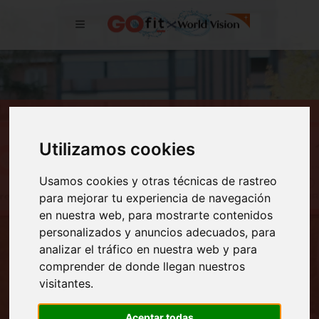
VIII Carrera GO fit Vallehermoso x
Utilizamos cookies
World Vision
2 noviembre - 10 k y 6k - Carreras infantiles
Usamos cookies y otras técnicas de rastreo
para mejorar tu experiencia de navegación
en nuestra web, para mostrarte contenidos
personalizados y anuncios adecuados, para
analizar el tráfico en nuestra web y para
comprender de donde llegan nuestros
visitantes.
Resultados 10K
Resultados 6K
Aceptar todas