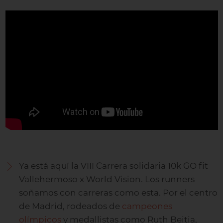
Ya está aquí la VIII Carrera solidaria 10k GO fit
Vallehermoso x World Vision. Los runners
soñamos con carreras como esta. Por el centro
de Madrid, rodeados de
campeones
olímpicos
y medallistas como Ruth Beitia,