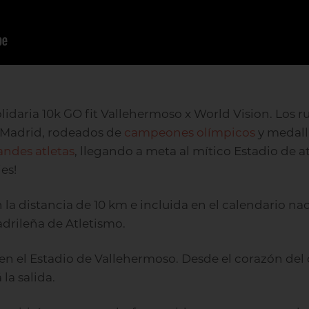
 solidaria 10k GO fit Vallehermoso x World Vision. Los
e Madrid, rodeados de
campeones olímpicos
y medall
andes atletas
, llegando a meta al mítico Estadio de 
es!
a distancia de 10 km e incluida en el calendario na
drileña de Atletismo.
en el Estadio de Vallehermoso. Desde el corazón del 
la salida.