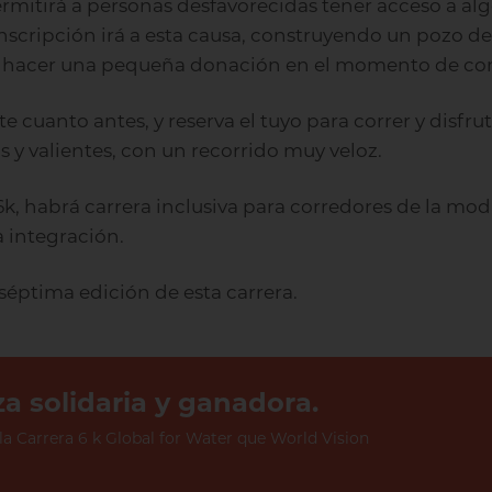
ermitirá a personas desfavorecidas tener acceso a al
 inscripción irá a esta causa, construyendo un pozo d
 hacer una pequeña donación en el momento de com
te cuanto antes, y reserva el tuyo para correr y disfr
 y valientes, con un recorrido muy veloz.
k, habrá carrera inclusiva para corredores de la mod
a integración.
séptima edición de esta carrera.
a solidaria y ganadora.
la Carrera 6 k Global for Water que World Vision