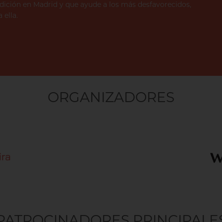
ición en Madrid y que ayude a los más desfavorecidos,
 ella.
ORGANIZADORES
PATROCINADORES PRINCIPALE