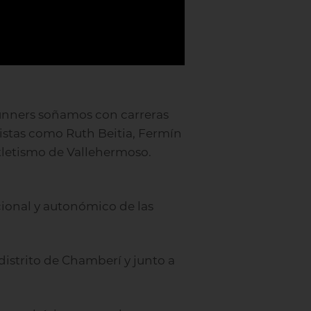
 runners soñamos con carreras
istas como Ruth Beitia, Fermín
atletismo de Vallehermoso.
cional y autonómico de las
distrito de Chamberí y junto a