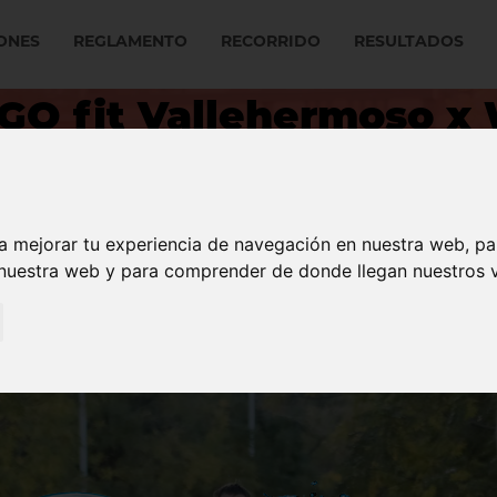
ONES
REGLAMENTO
RECORRIDO
RESULTADOS
 GO fit Vallehermoso x
re - 10 k y 6k - Carreras 
a mejorar tu experiencia de navegación en nuestra web, p
 nuestra web y para comprender de donde llegan nuestros v