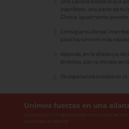
Una carrera solidaria que p
Inscríbete, una parte de tu
Ghana. Igualmente, puedes
Consigue tu dorsal, inscríbe
para los runners más rápidos
Además, en la distancia de 6
ámbitos, con la mirada en l
Os esperamos a todos en la 
Unimos fuerzas en una alianz
La Carrera GO fit Vallehermoso une sus fuerzas con 
organizaba en Madrid.