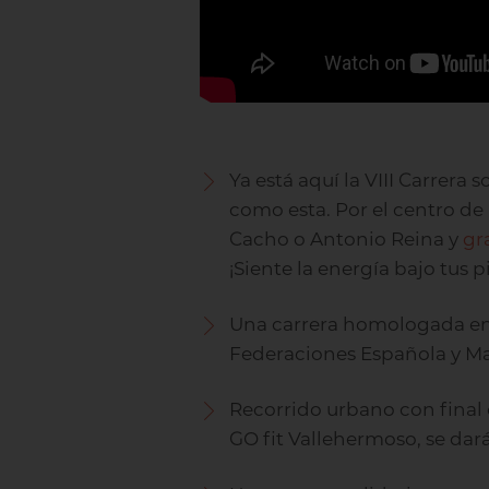
Ya está aquí la VIII Carrera
como esta. Por el centro d
Cacho o Antonio Reina y
gr
¡Siente la energía bajo tus pi
Una carrera homologada en l
Federaciones Española y Ma
Recorrido urbano con final 
GO fit Vallehermoso, se dará 