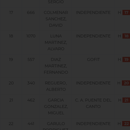
SERGIO
17
666
COLMENAR
INDEPENDIENTE
H
17
SANCHEZ,
DAVID
18
1070
LUNA
INDEPENDIENTE
H
18
MARTINEZ,
ALVARO
19
557
DIAZ
GOFIT
H
19
MARTINEZ,
FERNANDO
20
340
REGUERO,
INDEPENDIENTE
H
20
ALBERTO
21
462
GARCIA
C. A. PUENTE DEL
H
21
GONZALEZ,
CANTO
MIGUEL
22
441
GARULO
INDEPENDIENTE
H
22