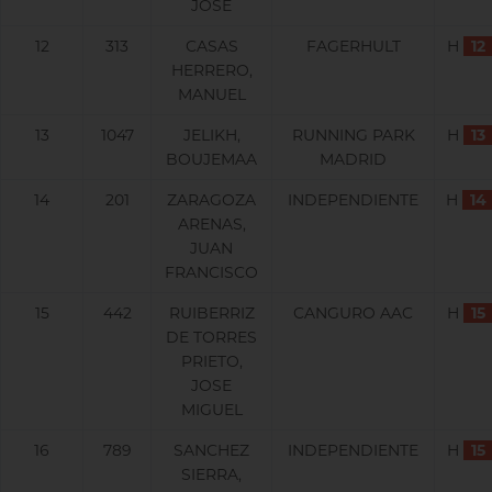
JOSE
12
313
CASAS
FAGERHULT
H
12
HERRERO,
MANUEL
13
1047
JELIKH,
RUNNING PARK
H
13
BOUJEMAA
MADRID
14
201
ZARAGOZA
INDEPENDIENTE
H
14
ARENAS,
JUAN
FRANCISCO
15
442
RUIBERRIZ
CANGURO AAC
H
15
DE TORRES
PRIETO,
JOSE
MIGUEL
16
789
SANCHEZ
INDEPENDIENTE
H
15
SIERRA,