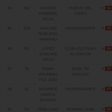
34
652
ALONSO
PUENTE DEL
H
34
FERREIRA,
CANTO
JESUS
35
678
SANCHEZ
INDEPENDIENTE
H
35
ROBLEDO,
MARIANO
36
83
LOPEZ
CLUB ATLETISMO
H
36
SANCHEZ,
ALCORCON
DIEGO
37
19
PARRA
BITEC TRI
H
37
MOLINERO,
IMPULSO
FCO. JOSE
38
52
RICHANTE
INDEPENDIENTE
H
37
SANTOS,
EUGENIO
39
712
PEÑA SANZ,
RUNNING PARK
H
39