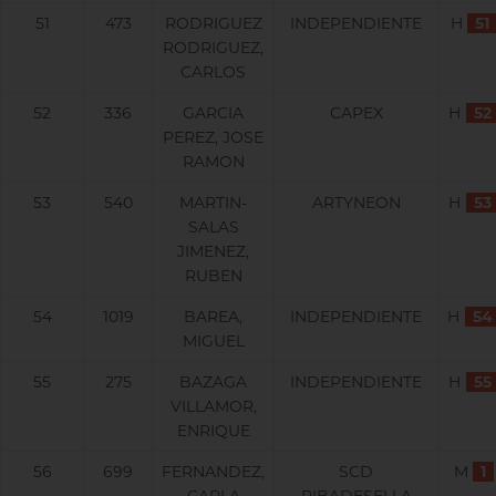
51
473
RODRIGUEZ
INDEPENDIENTE
H
51
RODRIGUEZ,
CARLOS
52
336
GARCIA
CAPEX
H
52
PEREZ, JOSE
RAMON
53
540
MARTIN-
ARTYNEON
H
53
SALAS
JIMENEZ,
RUBEN
54
1019
BAREA,
INDEPENDIENTE
H
54
MIGUEL
55
275
BAZAGA
INDEPENDIENTE
H
55
VILLAMOR,
ENRIQUE
56
699
FERNANDEZ,
SCD
M
1