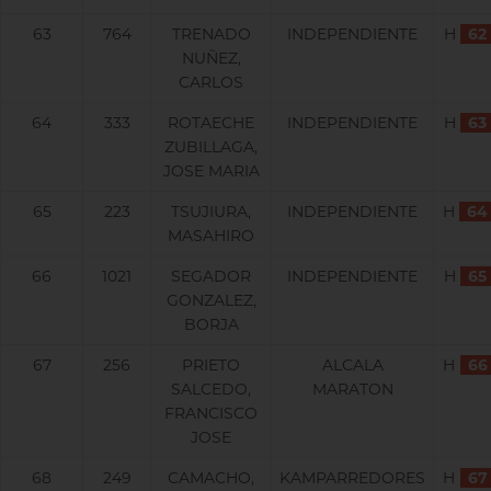
63
764
TRENADO
INDEPENDIENTE
H
62
NUÑEZ,
CARLOS
64
333
ROTAECHE
INDEPENDIENTE
H
63
ZUBILLAGA,
JOSE MARIA
65
223
TSUJIURA,
INDEPENDIENTE
H
64
MASAHIRO
66
1021
SEGADOR
INDEPENDIENTE
H
65
GONZALEZ,
BORJA
67
256
PRIETO
ALCALA
H
66
SALCEDO,
MARATON
FRANCISCO
JOSE
68
249
CAMACHO,
KAMPARREDORES
H
67