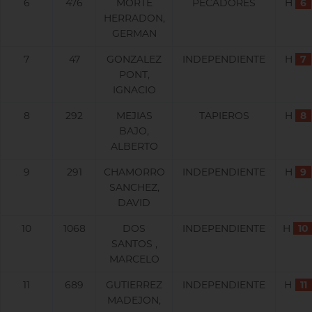
6
476
MORTE
PECADORES
H
6
HERRADON,
GERMAN
7
47
GONZALEZ
INDEPENDIENTE
H
7
PONT,
IGNACIO
8
292
MEJIAS
TAPIEROS
H
8
BAJO,
ALBERTO
9
291
CHAMORRO
INDEPENDIENTE
H
9
SANCHEZ,
DAVID
10
1068
DOS
INDEPENDIENTE
H
10
SANTOS ,
MARCELO
11
689
GUTIERREZ
INDEPENDIENTE
H
11
MADEJON,