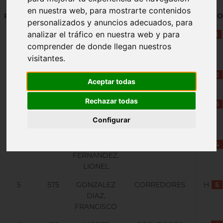
en nuestra web, para mostrarte contenidos
PUESTO
DORS.
NOMBRE
CLUB
SEXO
personalizados y anuncios adecuados, para
analizar el tráfico en nuestra web y para
1
4
NOVALES
GO FIT ATHLETICS
H
1
QUINTEIRO,
comprender de donde llegan nuestros
TARIKU
visitantes.
2
730
MORCILLO,
ECOSPORT
H
2
Aceptar todas
JORGE
Rechazar todas
3
489
ESTEVEZ
ADSL
H
3
LOSADA,
Configurar
OSCAR
4
590
FERNANDEZ
AD MARATHON
H
4
FERNANDEZ,
LIONEL
5
575
GONZALEZ
CORREDORES
H
5
DIAZ,
FRANCISCO