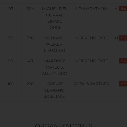
97
694
MIGUEL DEL
A.D MARATHOM
H
94
CORRAL
SIMON,
JORGE
98
776
MEDIANO
INDEPENDIENTE
H
95
WEIKER,
EDUARDO
99
471
MARTINEZ
INDEPENDIENTE
H
96
MATEOS,
ALEJANDRO
100
226
LORENZO
RÖDL & PARTNER
H
97
SERRANO,
JOSE LUIS
ORGANIZADORES