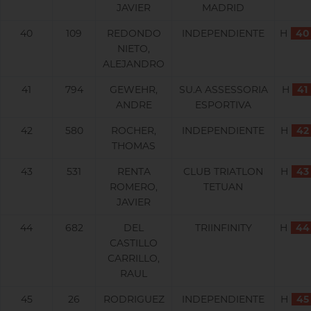
JAVIER
MADRID
40
109
REDONDO
INDEPENDIENTE
H
40
NIETO,
ALEJANDRO
41
794
GEWEHR,
SU.A ASSESSORIA
H
41
ANDRE
ESPORTIVA
42
580
ROCHER,
INDEPENDIENTE
H
42
THOMAS
43
531
RENTA
CLUB TRIATLON
H
43
ROMERO,
TETUAN
JAVIER
44
682
DEL
TRIINFINITY
H
44
CASTILLO
CARRILLO,
RAUL
45
26
RODRIGUEZ
INDEPENDIENTE
H
45