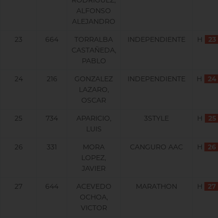
RODRIGUEZ,
ALFONSO
ALEJANDRO
23
664
TORRALBA
INDEPENDIENTE
H
23
CASTAÑEDA,
PABLO
24
216
GONZALEZ
INDEPENDIENTE
H
24
LAZARO,
OSCAR
25
734
APARICIO,
3STYLE
H
25
LUIS
26
331
MORA
CANGURO AAC
H
26
LOPEZ,
JAVIER
27
644
ACEVEDO
MARATHON
H
27
OCHOA,
VICTOR