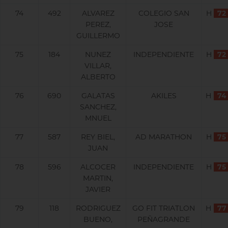
74
492
ALVAREZ
COLEGIO SAN
H
72
PEREZ,
JOSE
GUILLERMO
75
184
NUNEZ
INDEPENDIENTE
H
72
VILLAR,
ALBERTO
76
690
GALATAS
AKILES
H
74
SANCHEZ,
MNUEL
77
587
REY BIEL,
AD MARATHON
H
75
JUAN
78
596
ALCOCER
INDEPENDIENTE
H
75
MARTIN,
JAVIER
79
118
RODRIGUEZ
GO FIT TRIATLON
H
77
BUENO,
PEÑAGRANDE