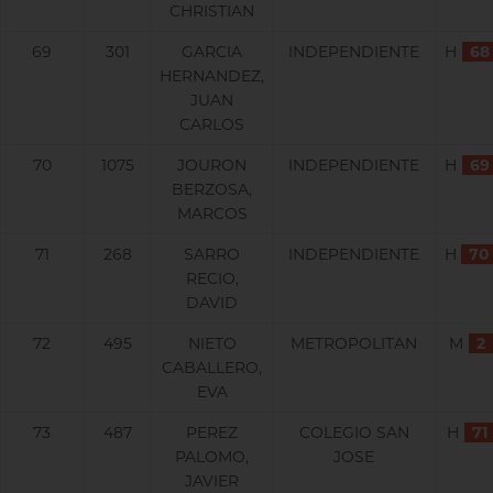
CHRISTIAN
69
301
GARCIA
INDEPENDIENTE
H
68
HERNANDEZ,
JUAN
CARLOS
70
1075
JOURON
INDEPENDIENTE
H
69
BERZOSA,
MARCOS
71
268
SARRO
INDEPENDIENTE
H
70
RECIO,
DAVID
72
495
NIETO
METROPOLITAN
M
2
CABALLERO,
EVA
73
487
PEREZ
COLEGIO SAN
H
71
PALOMO,
JOSE
JAVIER