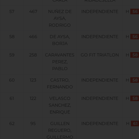
CARLA
RIBADESELLA
57
467
NUÑEZ DE
INDEPENDIENTE
H
56
AYSA,
RODRIGO
58
466
DE AYSA,
INDEPENDIENTE
H
56
BORJA
59
258
CARAVANTES
GO FIT TRIATLON
H
58
PEREZ,
PABLO
60
123
CASTRO,
INDEPENDIENTE
H
58
FERNANDO
61
122
VELASCO
INDEPENDIENTE
H
58
SANCHEZ,
ENRIQUE
62
95
GUILLEN
INDEPENDIENTE
H
61
REGUERO,
GUILLERMO