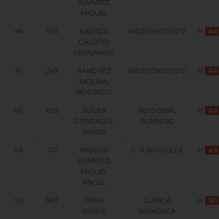
ALVAREZ,
MIGUEL
46
555
BAZACO
INDEPENDIENTE
H
46
CALOTO,
FERNANDO
47
243
SANCHEZ
INDEPENDIENTE
H
46
MOLINA,
RODRIGO
48
692
SOLER
PERSONAL
H
48
GONZALEZ,
RUNNING
JAVIER
49
107
PARRAS
C. A BOADILLA
H
49
RAMIREZ,
MIGUEL
ANGEL
50
597
TIPAN,
CLINICA
H
50
JORGE
MENORCA