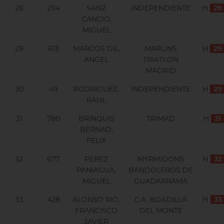
28
294
SANZ
INDEPENDIENTE
H
28
CANCIO,
MIGUEL
29
613
MARCOS GIL,
MARLINS
H
29
ANGEL
TRIATLON
MADRID
30
49
RODRIGUEZ,
INDEPENDIENTE
H
29
RAUL
31
780
BRINQUIS
TRIMAD
H
31
BERNAD,
FELIX
32
677
PEREZ
MYRMIDONS
H
32
PANIAGUA,
BANDOLEROS DE
MIGUEL
GUADARRAMA
33
428
ALONSO RIO,
C.A. BOADILLA
H
33
FRANCISCO
DEL MONTE
JAVIER