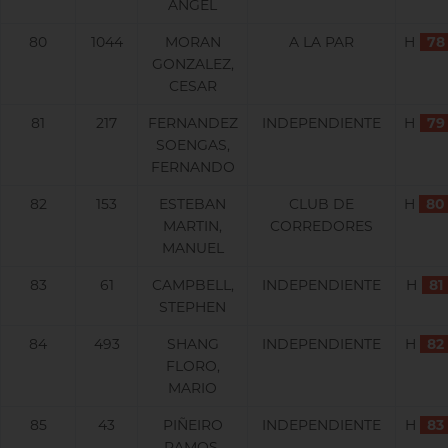
ANGEL
80
1044
MORAN
A LA PAR
H
78
GONZALEZ,
CESAR
81
217
FERNANDEZ
INDEPENDIENTE
H
79
SOENGAS,
FERNANDO
82
153
ESTEBAN
CLUB DE
H
80
MARTIN,
CORREDORES
MANUEL
83
61
CAMPBELL,
INDEPENDIENTE
H
81
STEPHEN
84
493
SHANG
INDEPENDIENTE
H
82
FLORO,
MARIO
85
43
PIÑEIRO
INDEPENDIENTE
H
83
RAMOS,