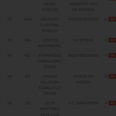
OLIVA,
UNIVERSITARIO
IGNACIO
DE MADRID
92
1040
DELGADO
INDEPENDIENTE
H
89
CLAVERIA,
IGNACIO
93
384
MENDEZ,
SKYPITEAM
H
90
ALEJANDRO
94
432
FERNANDEZ
INDEPENDIENTE
H
90
CABALLERO,
JORGE
95
617
CRIADO
SAMUR EN
H
92
VILLAGRA,
FORMA
FRANCISCO
JAVIER
96
130
LEON
A.D. MARATHON
H
93
MARTINEZ,
JOSE LUIS