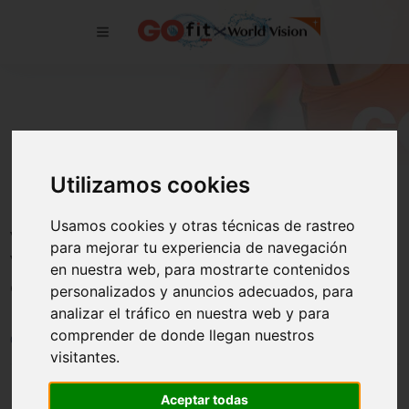
Utilizamos cookies
Usamos cookies y otras técnicas de rastreo
VI Carrera solidaria 10k GO fit
para mejorar tu experiencia de navegación
Vallehermoso x World Vision: la
en nuestra web, para mostrarte contenidos
carrera solidaria por el acceso a agua
personalizados y anuncios adecuados, para
limpia
analizar el tráfico en nuestra web y para
comprender de donde llegan nuestros
01/08/2023
visitantes.
Aceptar todas
El 5 de noviembre en Madrid, World Vision y GO