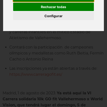
fit se unen para ofrecer una carrera por una causa
Rechazar todas
solidaria: acercar el agua potable a las
Configurar
comunidades de Zimbabue
Habrá diferentes distancias: 10K homologado, 6K
y carreras infantiles en el mítico Estadio de
Atletismo de Vallehermoso.
Contará con la participación de campeones
olímpicos y medallistas como Ruth Beitia, Fermín
Cacho o Antonio Reina
Las inscripciones ya están abiertas a través de:
https://www.carreragofit.es/
Madrid, 1 de agosto de 2023:
Ya está aquí la
VI
Carrera solidaria 10k GO fit Vallehermoso x World
Vision, que tendrá lugar el domingo, 5 de